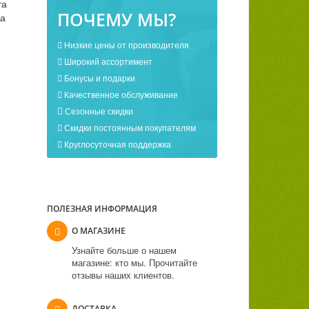
та
ПОЧЕМУ МЫ?
на
Низкие цены от производителя
Широкий ассортимент
Бонусы и подарки
Качественное обслуживание
Сезонные скидки
Скидки постоянным покупателям
Круглосуточная поддержка
ПОЛЕЗНАЯ ИНФОРМАЦИЯ
О МАГАЗИНЕ
Узнайте больше о нашем
магазине: кто мы. Прочитайте
отзывы наших клиентов.
ДОСТАВКА