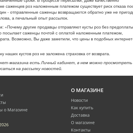
граниченные сроки. В процессе пересылки, даже качественно
вке саженцев роз наложенным платежом существует риск отказа по
один - отправленные саженцы возвращаются обратно уже не приго
слова, а печальный опыт рассылок.
м: «Почему другие продавцы отправляют кусты роз без предоплат
кто посылает саженцы почтой с оплатой наложенным платежом,
врата. Возможно, Вы даже заметили, что цены в подобных интернет
ену наших кустов роз не заложена страховка от возврата.
нет-магазина есть Личный кабинет, в нем можно просмотреть
исаться на рассылку новостей.
О МАГАЗИНЕ
ти
Новости
кты
Как купить
ы о Магазине
Доставка
О магазине
2026
Контакты