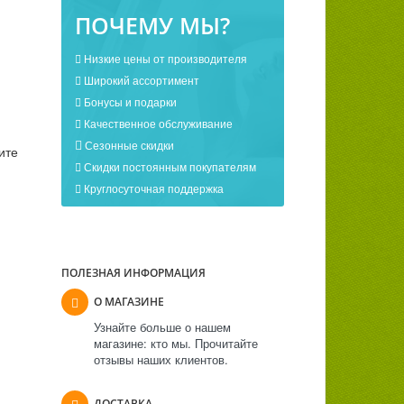
ПОЧЕМУ МЫ?
Низкие цены от производителя
Широкий ассортимент
Бонусы и подарки
Качественное обслуживание
Сезонные скидки
ите
Скидки постоянным покупателям
Круглосуточная поддержка
ПОЛЕЗНАЯ ИНФОРМАЦИЯ
О МАГАЗИНЕ
Узнайте больше о нашем
магазине: кто мы. Прочитайте
отзывы наших клиентов.
ДОСТАВКА