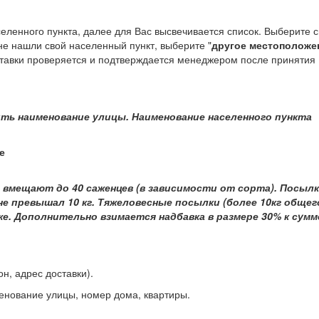
еленного пункта, далее для Вас высвечивается список. Выберите 
ы не нашли свой населенный пункт, выберите "
другое местоположе
оставки проверяется и подтверждается менеджером после принятия
ить наименование улицы. Наименование населенного пункта
е
 вмещают до 40 саженцев (в зависимости от сорта). Посыл
е превышал 10 кг. Тяжеловесные посылки (более 10кг общег
же.
Дополнительно взимается надбавка в размере 30% к сумм
он, адрес доставки).
менование улицы, номер дома, квартиры.