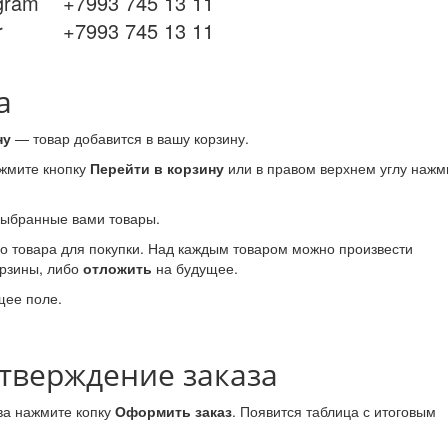
gram +7993 745 13 11
er +7993 745 13 11
а
ну
— товар добавится в вашу корзину.
ажмите кнопку
Перейти в корзину
или в правом верхнем углу нажм
выбранные вами товары.
о товара для покупки. Над каждым товаром можно произвести
орзины, либо
отложить
на будущее.
щее поле.
тверждение заказа
тва нажмите копку
Оформить заказ
. Появится таблица с итоговым