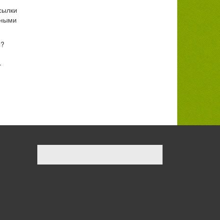
сылки
дными
ы?
-