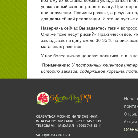
поэтому их доставка должна укладываться в о
упакованный саженец теряет влагу. При отпра
при получении. Причины разные, а результат 
для дальнейшей реализации. И это не пустые 
Наверняка сейчас Вы задаетесь таким вопросо
Они же тоже несут риски?» Практически все, 
закладывают в цену около 30-35 % на риск воз
магазинах разнятся.
У нас более низкая ценовая политика, т. к. в ц
Примечание:
У постоянных клиентов интер
историю заказов, содержимое корзины, подп
Новос
Конта
Отзыв
СВЯЗАТЬСЯ МОЖНО НАПИСАВ НАМ:
WHATSAPP: МИХАИЛ +7993 745 13 11
Акции
TELEGRAM: МИХАИЛ +7993 745 13 11
Осень
SALE@KUSTYROZ.RU