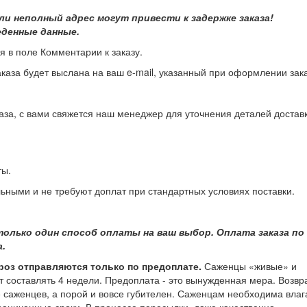
и неполный адрес могут привести к задержке заказа!
денные данные.
я в поле Комментарии к заказу.
аказа будет выслана на ваш e-mail, указанный при оформлении зака
за, с вами свяжется наш менеджер для уточнения деталей доставк
ты.
льными и не требуют доплат при стандартных условиях поставки.
только один способ оплаты на ваш выбор. Оплата заказа по
.
роз отправляются только по предоплате.
Саженцы «живые» и
 составлять 4 недели. Предоплата - это вынужденная мера. Возвр
 саженцев, а порой и вовсе губителен. Саженцам необходима влаг