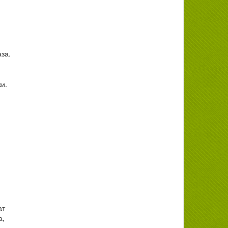
за.
и.
ат
а,