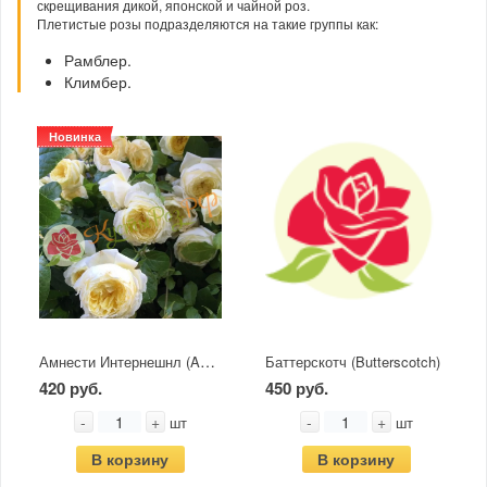
скрещивания дикой, японской и чайной роз.
Плетистые розы подразделяются на такие группы как:
Рамблер.
Климбер.
Новинка
Амнести Интернешнл (Ambesty International)
Баттерскотч (Butterscotch)
420 руб.
450 руб.
-
+
-
+
шт
шт
В корзину
В корзину