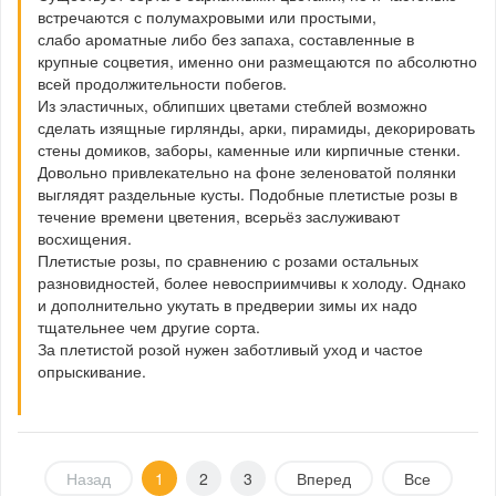
встречаются с полумахровыми или простыми,
слабо ароматные либо без запаха, составленные в
крупные соцветия, именно они размещаются по абсолютно
всей продолжительности побегов.
Из эластичных, облипших цветами стеблей возможно
сделать изящные гирлянды, арки, пирамиды, декорировать
стены домиков, заборы, каменные или кирпичные стенки.
Довольно привлекательно на фоне зеленоватой полянки
выглядят раздельные кусты. Подобные плетистые розы в
течение времени цветения, всерьёз заслуживают
восхищения.
Плетистые розы, по сравнению с розами остальных
разновидностей, более невосприимчивы к холоду. Однако
и дополнительно укутать в предверии зимы их надо
тщательнее чем другие сорта.
За плетистой розой нужен заботливый уход и частое
опрыскивание.
Назад
1
2
3
Вперед
Все