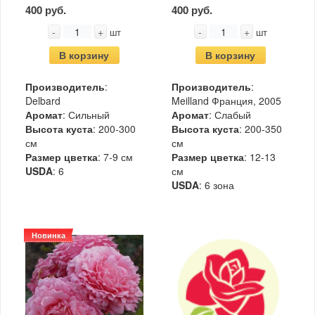
400 руб.
400 руб.
-
+
-
+
шт
шт
В корзину
В корзину
Производитель
:
Производитель
:
Delbard
Meilland Франция, 2005
Аромат
: Сильный
Аромат
: Слабый
Высота куста
: 200-300
Высота куста
: 200-350
см
см
Размер цветка
: 7-9 см
Размер цветка
: 12-13
USDA
: 6
см
USDA
: 6 зона
Новинка