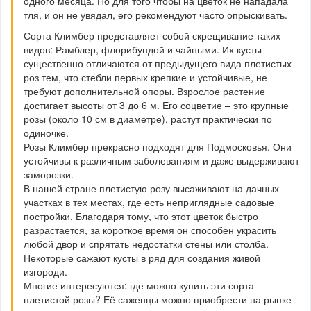
одного месяца. Но для того чтобы на цветок не нападала
тля, и он не увядал, его рекомендуют часто опрыскивать.
Сорта Климбер представляет собой скрещивание таких
видов: Рамблер, флорибундой и чайными. Их кусты
существенно отличаются от предыдущего вида плетистых
роз тем, что стебли первых крепкие и устойчивые, не
требуют дополнительной опоры. Взрослое растение
достигает высоты от 3 до 6 м. Его соцветие – это крупные
розы (около 10 см в диаметре), растут практически по
одиночке.
Розы Климбер прекрасно подходят для Подмосковья. Они
устойчивы к различным заболеваниям и даже выдерживают
заморозки.
В нашей стране плетистую розу высаживают на дачных
участках в тех местах, где есть неприглядные садовые
постройки. Благодаря тому, что этот цветок быстро
разрастается, за короткое время он способен украсить
любой двор и спрятать недостатки стены или столба.
Некоторые сажают кусты в ряд для создания живой
изгороди.
Многие интересуются: где можно купить эти сорта
плетистой розы? Её саженцы можно приобрести на рынке