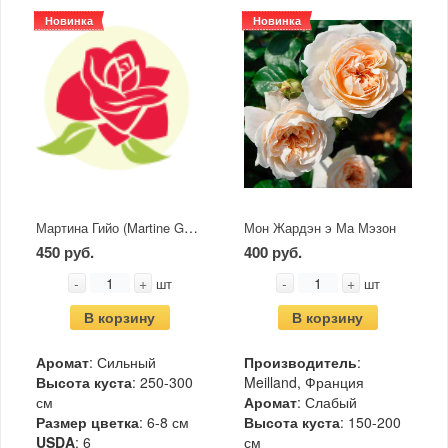
Новинка
Новинка
Мартина Гийо (Martine Guillot)
Мон Жардэн э Ма Мэзон
450 руб.
400 руб.
-
+
-
+
шт
шт
В корзину
В корзину
Аромат
: Сильный
Производитель
:
Высота куста
: 250-300
Meilland, Франция
см
Аромат
: Слабый
Размер цветка
: 6-8 см
Высота куста
: 150-200
USDA
: 6
см