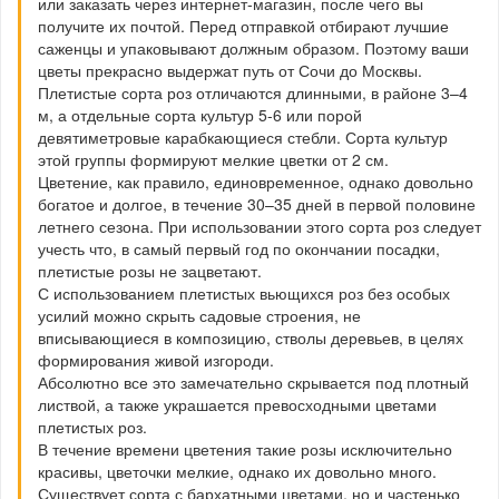
или заказать через интернет-магазин, после чего вы
получите их почтой. Перед отправкой отбирают лучшие
саженцы и упаковывают должным образом. Поэтому ваши
цветы прекрасно выдержат путь от Сочи до Москвы.
Плетистые сорта роз отличаются длинными, в районе 3–4
м, а отдельные сорта культур 5-6 или порой
девятиметровые карабкающиеся стебли. Сорта культур
этой группы формируют мелкие цветки от 2 см.
Цветение, как правило, единовременное, однако довольно
богатое и долгое, в течение 30–35 дней в первой половине
летнего сезона. При использовании этого сорта роз следует
учесть что, в самый первый год по окончании посадки,
плетистые розы не зацветают.
С использованием плетистых вьющихся роз без особых
усилий можно скрыть садовые строения, не
вписывающиеся в композицию, стволы деревьев, в целях
формирования живой изгороди.
Абсолютно все это замечательно скрывается под плотный
листвой, а также украшается превосходными цветами
плетистых роз.
В течение времени цветения такие розы исключительно
красивы, цветочки мелкие, однако их довольно много.
Существует сорта с бархатными цветами, но и частенько