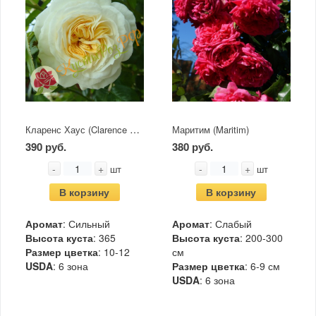
Кларенс Хаус (Clarence House)
Маритим (Maritim)
390 руб.
380 руб.
-
+
-
+
шт
шт
В корзину
В корзину
Аромат
: Сильный
Аромат
: Слабый
Высота куста
: 365
Высота куста
: 200-300
Размер цветка
: 10-12
см
USDA
: 6 зона
Размер цветка
: 6-9 см
USDA
: 6 зона