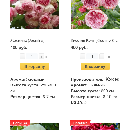
Кисс ми Кейт (Kiss me Kate)
Жасмина (Jasmina)
400 руб.
400 руб.
-
+
-
+
шт
шт
В корзину
В корзину
Аромат
: сильный
Производитель
: Kordes
Высота куста
: 250-300
Аромат
: Сильный
см
Высота куста
: 200 см
Размер цветка
: 6-7 см
Размер цветка
: 8-10 см
USDA
: 5
Новинка
Новинка