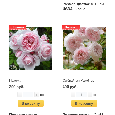
Размер цветка
: 9-10 см
USDA
: 6 зона
Новинка
Новинка
Нахема
Олбрайтон Рамблер
390 руб.
400 руб.
-
+
-
+
шт
шт
В корзину
В корзину
Производитель
:
Производитель
: David