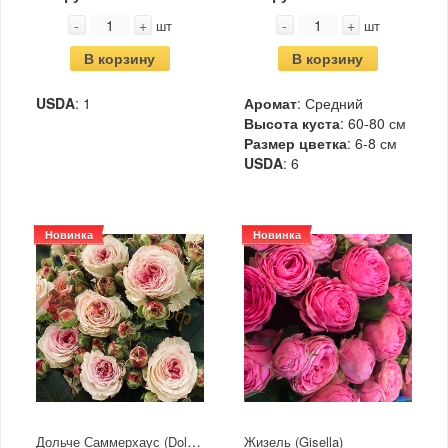
-
+
-
+
шт
шт
В корзину
В корзину
USDA
: 1
Аромат
: Средний
Высота куста
: 60-80 см
Размер цветка
: 6-8 см
USDA
: 6
Новинка
Новинка
Дольче Саммерхаус (Dolce Summerhouse)
Жизель (Gisella)