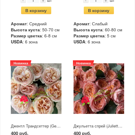
-
+
-
+
шт
шт
В корзину
В корзину
Аромат
: Средний
Аромат
: Слабый
Высота куста
: 50-70 см
Высота куста
: 60-80 см
Размер цветка
: 6-8 см
Размер цветка
: 5 см
USDA
: 6 зона
USDA
: 6 зона
Новинка
Новинка
Джентл Трандсеттер (Gentle Trendsetter)
Джульетта спрей (Juliette Spray)
400 руб.
400 руб.