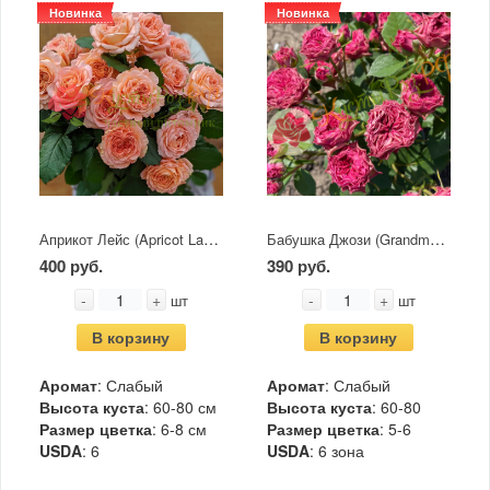
Новинка
Новинка
Априкот Лейс (Apricot Lace)
Бабушка Джози (Grandma’s Finest Josy)
400 руб.
390 руб.
-
+
-
+
шт
шт
В корзину
В корзину
Аромат
: Слабый
Аромат
: Слабый
Высота куста
: 60-80 см
Высота куста
: 60-80
Размер цветка
: 6-8 см
Размер цветка
: 5-6
USDA
: 6
USDA
: 6 зона