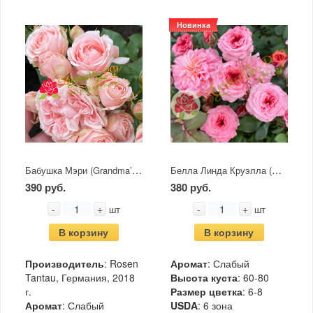
Новинка
Бабушка Мэри (Grandma’s Finest Mary)
Белла Линда Круэлла (Bellalinda Cruella)
390 руб.
380 руб.
-
+
-
+
шт
шт
В корзину
В корзину
Производитель
: Rosen
Аромат
: Слабый
Tantau, Германия, 2018
Высота куста
: 60-80
г.
Размер цветка
: 6-8
Аромат
: Слабый
USDA
: 6 зона