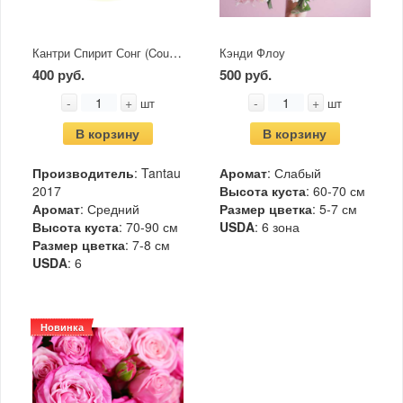
Кантри Спирит Сонг (Country Spirit Song)
Кэнди Флоу
400 руб.
500 руб.
-
+
-
+
шт
шт
В корзину
В корзину
Производитель
: Tantau
Аромат
: Слабый
2017
Высота куста
: 60-70 см
Аромат
: Средний
Размер цветка
: 5-7 см
Высота куста
: 70-90 см
USDA
: 6 зона
Размер цветка
: 7-8 см
USDA
: 6
Новинка