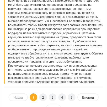
популярны из-за изысканности, а также декоративности. Цветочки
могут быть единичными или организованными в соцветие на
верхушке побега. Разные сорта характеризуются приятным
запахом. Миниатюрные розы расцветают в изобилии почти до
заморозков. Значимым свойством данных роз считается их очень
высокая морозоупорность и выносливость к болезням и паразитам.
Компактность формы маленьких кустов даёт возможность применить
миниатюрные розы для формирования нарядных непроницаемых
бордюров, невысоких живых изгородей, обрамления цветочных
клумб, они конечно ещё идеальны на горках, продолжительно стоят
в срезке, замечательно растут в контейнерах. Подобно как и все
розы, миниатюрные любят открытые, хорошо освещенные солнцем
и оберегаемые от прохладных ветров участки и серьёзно
подвергнутые обработке питательными веществами грунта. Обрезка
им вовсе не требуется, но нужно тщательно наблюдать, не
проявились ли паразиты или симптомы заболевания.
Преимущественно часто розы поражает мучнистая роса, черная
пятнистость, высыхание верхушек побегов и тля. Не забывайте
поливать миниатюрные розы в сухую погоду - у них не такая
развитая корневая система, как у крупных роз. На зиму розы
утепляют приемом окучивания перегноем, торфом или песком.
Назад
1
2
3
4
6
Вперед