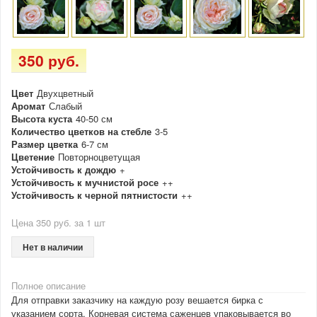
350 руб.
Цвет
Двухцветный
Аромат
Слабый
Высота куста
40-50 см
Количество цветков на стебле
3-5
Размер цветка
6-7 см
Цветение
Повторноцветущая
Устойчивость к дождю
+
Устойчивость к мучнистой росе
++
Устойчивость к черной пятнистости
++
Цена 350 руб. за 1 шт
Нет в наличии
Полное описание
Для отправки заказчику на каждую розу вешается бирка с
указанием сорта. Корневая система саженцев упаковывается во